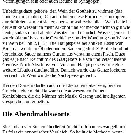
Vereinigungen sein oder auch Räume in Synagogen.
Unbedingt dazu gehörte, den Wein der Gottheit zu widmen (das
nannte man Libation). Ob auch Juden diese Form des Trankopfers
durchführten ist nicht sicher, aber sehr wahrscheinlich. Wein hatte in
der Antike wesentlich mehr Alkohol und schmeckte nicht so gut wie
heute, sodass er mit allerlei Zusätzen und natürlich Wasser gemischt
wurde (darauf basiert die Geschichte von der Wandlung von Wasser
zu Wein bei Joh 2,1-12). Die Hauptspeise bei antiken Essen war
Brot, das wurde in Öl oder andere Saucen gedipt. Z.B. die berühmt
berüchtigte Sauce namens Garum aus vergammeltem Fisch. Dazu
gab es je nach Reichtum des Gastgebers Fleisch und verschiedene
Gemüse. Nach Abschluss von Vor- und Hauptspeise wurde eine
weitere Libation durchgeführt. Danach wurde das Ganze lockerer,
bei reichlich Wein wurde die Nachspeise gereicht.
Bei den Römern durften auch die Ehefrauen dabei sein, bei den
Griechen eher nicht. Da waren die anwesenden Frauen
Konkubinen, die die Männer mit Musik, Gesang und intelligenten
Gesprächen unterhielten.
Die Abendmahlsworte
Sie sind an vier Stellen überliefert (nicht im Johannesevangelium).
Es folgt ein synoptischer Vergleich. So heißt die Methode, wenn