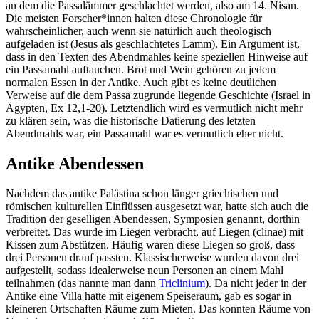
an dem die Passalämmer geschlachtet werden, also am 14. Nisan.
Die meisten Forscher*innen halten diese Chronologie für
wahrscheinlicher, auch wenn sie natürlich auch theologisch
aufgeladen ist (Jesus als geschlachtetes Lamm). Ein Argument ist,
dass in den Texten des Abendmahles keine speziellen Hinweise auf
ein Passamahl auftauchen. Brot und Wein gehören zu jedem
normalen Essen in der Antike. Auch gibt es keine deutlichen
Verweise auf die dem Passa zugrunde liegende Geschichte (Israel in
Ägypten, Ex 12,1-20). Letztendlich wird es vermutlich nicht mehr
zu klären sein, was die historische Datierung des letzten
Abendmahls war, ein Passamahl war es vermutlich eher nicht.
Antike Abendessen
Nachdem das antike Palästina schon länger griechischen und
römischen kulturellen Einflüssen ausgesetzt war, hatte sich auch die
Tradition der geselligen Abendessen, Symposien genannt, dorthin
verbreitet. Das wurde im Liegen verbracht, auf Liegen (clinae) mit
Kissen zum Abstützen. Häufig waren diese Liegen so groß, dass
drei Personen drauf passten. Klassischerweise wurden davon drei
aufgestellt, sodass idealerweise neun Personen an einem Mahl
teilnahmen (das nannte man dann
Triclinium
). Da nicht jeder in der
Antike eine Villa hatte mit eigenem Speiseraum, gab es sogar in
kleineren Ortschaften Räume zum Mieten. Das konnten Räume von