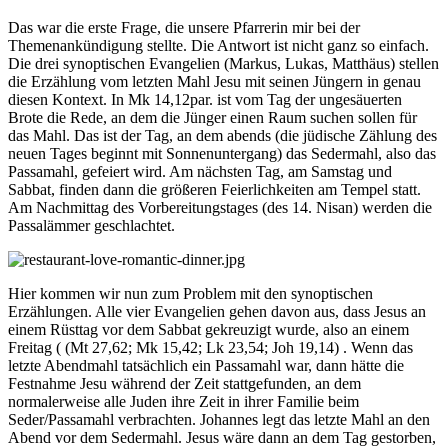
Das war die erste Frage, die unsere Pfarrerin mir bei der
Themenankündigung stellte. Die Antwort ist nicht ganz so einfach.
Die drei synoptischen Evangelien (Markus, Lukas, Matthäus) stellen
die Erzählung vom letzten Mahl Jesu mit seinen Jüngern in genau
diesen Kontext. In Mk 14,12par. ist vom Tag der ungesäuerten
Brote die Rede, an dem die Jünger einen Raum suchen sollen für
das Mahl. Das ist der Tag, an dem abends (die jüdische Zählung des
neuen Tages beginnt mit Sonnenuntergang) das Sedermahl, also das
Passamahl, gefeiert wird. Am nächsten Tag, am Samstag und
Sabbat, finden dann die größeren Feierlichkeiten am Tempel statt.
Am Nachmittag des Vorbereitungstages (des 14. Nisan) werden die
Passalämmer geschlachtet.
Hier kommen wir nun zum Problem mit den synoptischen
Erzählungen. Alle vier Evangelien gehen davon aus, dass Jesus an
einem Rüsttag vor dem Sabbat gekreuzigt wurde, also an einem
Freitag ( (Mt 27,62; Mk 15,42; Lk 23,54; Joh 19,14) . Wenn das
letzte Abendmahl tatsächlich ein Passamahl war, dann hätte die
Festnahme Jesu während der Zeit stattgefunden, an dem
normalerweise alle Juden ihre Zeit in ihrer Familie beim
Seder/Passamahl verbrachten. Johannes legt das letzte Mahl an den
Abend vor dem Sedermahl. Jesus wäre dann an dem Tag gestorben,