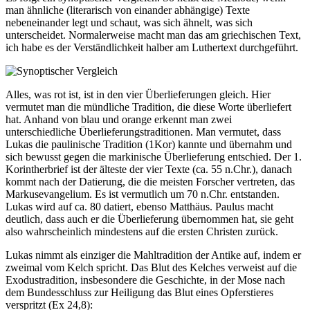
man ähnliche (literarisch von einander abhängige) Texte
nebeneinander legt und schaut, was sich ähnelt, was sich
unterscheidet. Normalerweise macht man das am griechischen Text,
ich habe es der Verständlichkeit halber am Luthertext durchgeführt.
Alles, was rot ist, ist in den vier Überlieferungen gleich. Hier
vermutet man die mündliche Tradition, die diese Worte überliefert
hat. Anhand von blau und orange erkennt man zwei
unterschiedliche Überlieferungstraditionen. Man vermutet, dass
Lukas die paulinische Tradition (1Kor) kannte und übernahm und
sich bewusst gegen die markinische Überlieferung entschied. Der 1.
Korintherbrief ist der älteste der vier Texte (ca. 55 n.Chr.), danach
kommt nach der Datierung, die die meisten Forscher vertreten, das
Markusevangelium. Es ist vermutlich um 70 n.Chr. entstanden.
Lukas wird auf ca. 80 datiert, ebenso Matthäus. Paulus macht
deutlich, dass auch er die Überlieferung übernommen hat, sie geht
also wahrscheinlich mindestens auf die ersten Christen zurück.
Lukas nimmt als einziger die Mahltradition der Antike auf, indem er
zweimal vom Kelch spricht. Das Blut des Kelches verweist auf die
Exodustradition, insbesondere die Geschichte, in der Mose nach
dem Bundesschluss zur Heiligung das Blut eines Opferstieres
verspritzt (Ex 24,8):