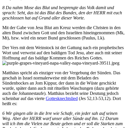
8 Da nahm Mose das Blut und besprengte das Volk damit und
sprach: Seht, das ist das Blut des Bundes, den der HERR mit euch
geschlossen hat auf Grund aller dieser Worte.
Mit der Gabe von Jesu Blut am Kreuz werden die Christen in den
alten Bund zwischen Gott und den Israeliten hineingenommen (Mk,
Mt), bzw. wird ein neuer Bund geschlossen (Paulus, Lk).
Der Vers mit dem Weinstock ist der Gattung nach ein prophetisches
Wort und verweist auf den baldigen Tod Jesu, aber auch mit seiner
Hoffnung auf das baldige Kommen des Reiches Gottes.
Matthäus spricht als einziger von der Vergebung der Sünden. Das
geschah in Israel normalerweise mit dem Beladen des
Sündenbockes an Jom Kippur, der dann in die Wüste geschickt
wurde, später dann auch mit rituellen Waschungen (dazu gehörte
auch die Johannestaufe). Matthäus bezieht seine Deutung jedoch
scheinbar auf das vierte
Gottesknechtslied
(Jes 52,13-53,12). Dort
heißt es:
6 Wir gingen alle in die Irre wie Schafe, ein jeder sah auf seinen
Weg. Aber der HERR warf unser aller Sünde auf ihn. 12 Darum
will ich ihm die Vielen zur Beute geben und er soll die Starken zum